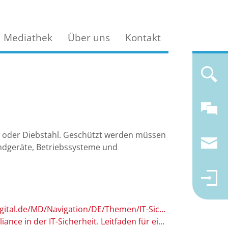
Mediathek
Über uns
Kontakt
nen oder Diebstahl. Geschützt werden müssen
Endgeräte, Betriebssysteme und
Mittelstand-Digital (Hg.) (2022). IT-Sicherheit. URL: https://www.mittelstand-digital.de/MD/Navigation/DE/Themen/IT-Sicherheit-Recht/IT-Sicherheit/it-sicherheit.html
Grünendahl, R.-T., Steinbacher, A.F., & Will, P.H.L. (2017). Das IT-Gesetz: Compliance in der IT-Sicherheit. Leitfaden für ein Regelwerk zur IT-Sicherheit im Unternehmen. URL: https://link.springer.com/book/10.1007/978-3-658-18205-2