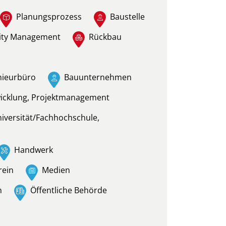
Planungsprozess
Baustelle
lity Management
Rückbau
nieurbüro
Bauunternehmen
wicklung, Projektmanagement
niversität/Fachhochschule,
Handwerk
rein
Medien
n
Öffentliche Behörde