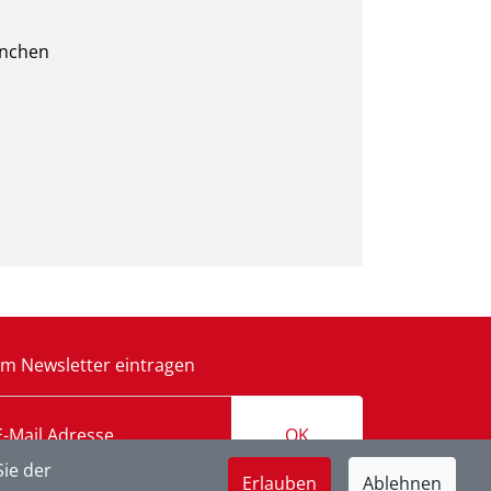
nchen
m Newsletter eintragen
OK
ie der
Erlauben
Ablehnen