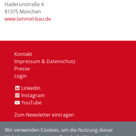
Haderunstraße 4
81375
München
www.lammel-bau.de
Kontakt
Impressum & Datenschutz
Presse
Login
Linkedin
Instagram
YouTube
Zum Newsletter eintragen
Wir verwenden Cookies, um die Nutzung dieser
OK