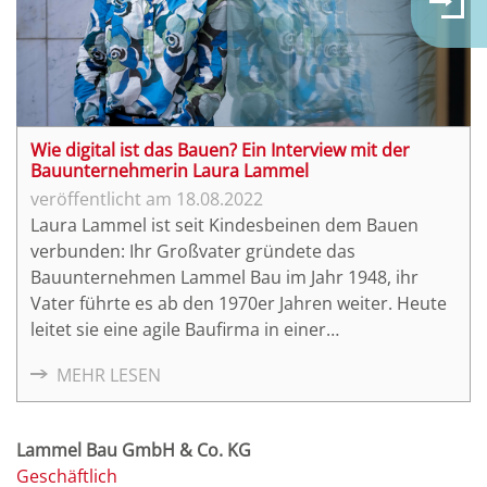
Wie digital ist das Bauen? Ein Interview mit der
Bauunternehmerin Laura Lammel
18.08.2022
Laura Lammel ist seit Kindesbeinen dem Bauen
verbunden: Ihr Großvater gründete das
Bauunternehmen Lammel Bau im Jahr 1948, ihr
Vater führte es ab den 1970er Jahren weiter. Heute
leitet sie eine agile Baufirma in einer
männerdominierten Branche – mit Erfolg. Denn sie
MEHR LESEN
hat unter anderem früh die Chancen der
Digitalisierung erkannt, setzt auf offenen Dialog
und Schulterschluss. Und das selbst mit der
Lammel Bau GmbH & Co. KG
Konkurrenz.
Geschäftlich