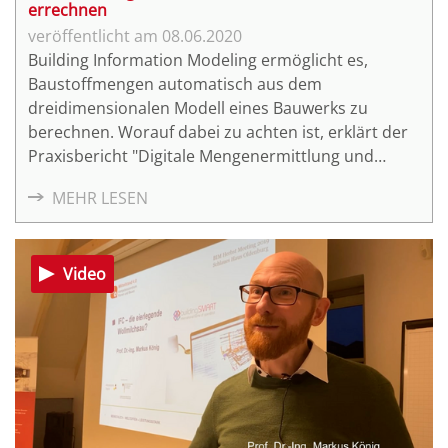
errechnen
08.06.2020
Building Information Modeling ermöglicht es,
Baustoffmengen automatisch aus dem
dreidimensionalen Modell eines Bauwerks zu
berechnen. Worauf dabei zu achten ist, erklärt der
Praxisbericht "Digitale Mengenermittlung und
Bauabrechnung" in der Infothek des Mittelstand
MEHR LESEN
4.0-Kompetenzzentrums Planen und Bauen.
Video