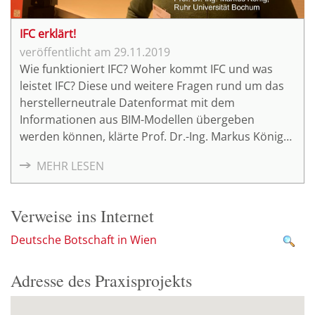
IFC erklärt!
29.11.2019
Wie funktioniert IFC? Woher kommt IFC und was
leistet IFC? Diese und weitere Fragen rund um das
herstellerneutrale Datenformat mit dem
Informationen aus BIM-Modellen übergeben
werden können, klärte Prof. Dr.-Ing. Markus König
von der Ruhr-Universität beim diesjährigen BIM-
MEHR LESEN
Herbstmeeting des Mittelstand 4.0-
Kompetenzzentrum Planen und Bauen an unserem
Standort in Oldenburg.
Verweise ins Internet
Deutsche Botschaft in Wien
Adresse des Praxisprojekts