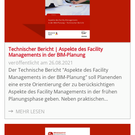
Technischer Bericht | Aspekte des Facility
Managements in der BIM-Planung
26.08.2021
Der Technische Bericht "Aspekte des Facility
Managements in der BIM-Planung" soll Planenden
eine erste Orientierung der zu berücksichtigen
Aspekte des Facility Managements in der frühen
Planungsphase geben. Neben praktischen
Beispielen werden Tipps zum Umgang im
MEHR LESEN
Bestandsbau gegeben.