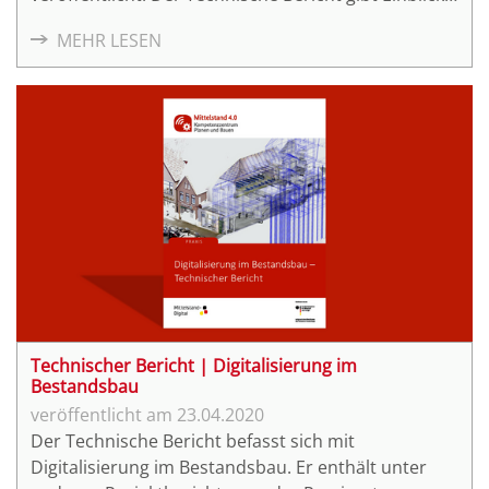
in die Praxis von Building Information Modeling
MEHR LESEN
(BIM) und stellt zentrale Punkte eines erfolgreichen
BIM-Prozesses vor.
Technischer Bericht | Digitalisierung im
Bestandsbau
23.04.2020
Der Technische Bericht befasst sich mit
Digitalisierung im Bestandsbau. Er enthält unter