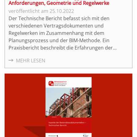
Anforderungen, Geometrie und Regelwerke
25.10.2022
Der Technische Bericht befasst sich mit den
verschiedenen Vertragsdokumenten und
Regelwerken im Zusammenhang mit dem
Planungsprozess und der BIM-Methode. Ein
Praxisbericht beschreibt die Erfahrungen der
ersten Schritte zur Etablierung von Auftraggeber-
MEHR LESEN
Informations-Anforderungen (AIA) und BIM-
Abwicklungsplan (BAP) anhand eines
Wohngebäudes.