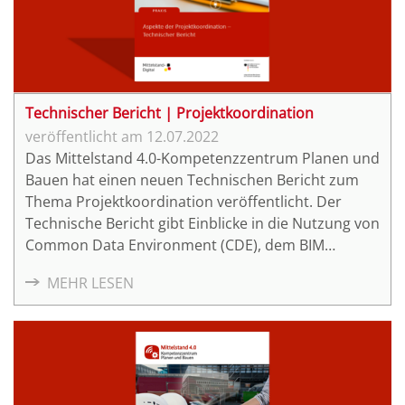
Technischer Bericht | Projektkoordination
12.07.2022
Das Mittelstand 4.0-Kompetenzzentrum Planen und
Bauen hat einen neuen Technischen Bericht zum
Thema Projektkoordination veröffentlicht. Der
Technische Bericht gibt Einblicke in die Nutzung von
Common Data Environment (CDE), dem BIM
Collaboration Format (BCF) und dem buildingSmart
MEHR LESEN
Data Dictionary (bSDD).