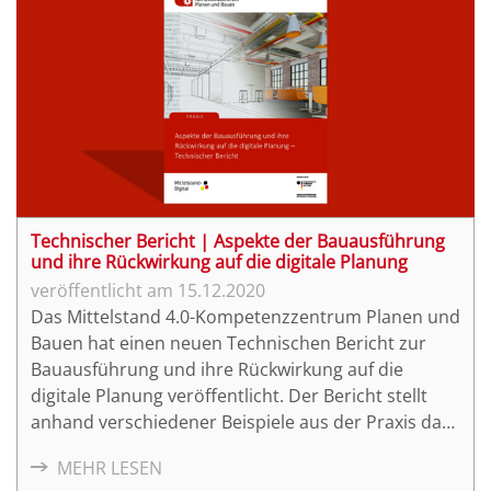
Technischer Bericht | Aspekte der Bauausführung
und ihre Rückwirkung auf die digitale Planung
15.12.2020
Das Mittelstand 4.0-Kompetenzzentrum Planen und
Bauen hat einen neuen Technischen Bericht zur
Bauausführung und ihre Rückwirkung auf die
digitale Planung veröffentlicht. Der Bericht stellt
anhand verschiedener Beispiele aus der Praxis dar,
wie der Einsatz von Laserscans oder von Drohnen
MEHR LESEN
für das digitale Aufmaß bei der Umsetzung von