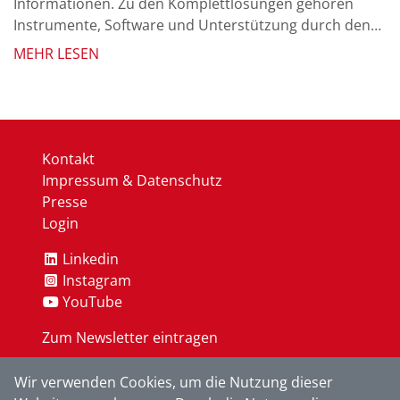
Informationen. Zu den Komplettlösungen gehören
Instrumente, Software und Unterstützung durch den
Service und Support.
MEHR LESEN
Kontakt
Impressum & Datenschutz
Presse
Login
Linkedin
Instagram
YouTube
Zum Newsletter eintragen
Wir verwenden Cookies, um die Nutzung dieser
OK