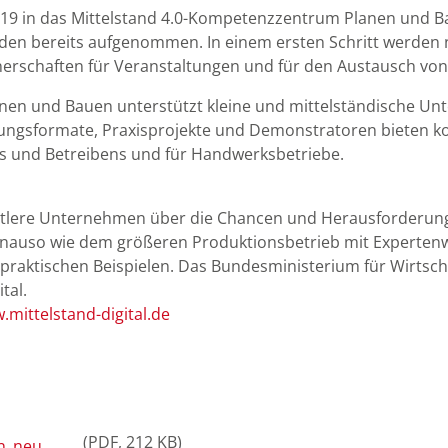
 2019 in das Mittelstand 4.0-Kompetenzzentrum Planen und 
den bereits aufgenommen. In einem ersten Schritt werden 
tnerschaften für Veranstaltungen und für den Austausch von
en und Bauen unterstützt kleine und mittelständische Unt
altungsformate, Praxisprojekte und Demonstratoren bieten 
ns und Betreibens und für Handwerksbetriebe.
 mittlere Unternehmen über die Chancen und Herausforderun
genauso wie dem größeren Produktionsbetrieb mit Experten
aktischen Beispielen. Das Bundesministerium für Wirtschaf
tal.
mittelstand-digital.de
PDF
212 KB
PM_Kompetenzzentrum_Planen_Bauen_neuer_Partner_07.02.2019_FIN.pdf