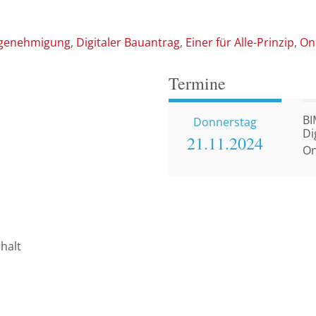
ugenehmigung
Digitaler Bauantrag
Einer für Alle-Prinzip
On
Termine
BI
Donnerstag
Di
21.11.
2024
En
On
halt