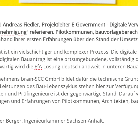
ndreas Fiedler, Projektleiter E-Government - Digitale Ve
genehmigung
“ referieren. Pilotkommunen, bauvorlageberecht
nhand ihrer ersten Erfahrungen über den Stand der Umsetzu
ist ein vielschichtiger und komplexer Prozess. Die digita
gitalen Bauantrag ist eine ortsungebundene, vollständig dig
ärtig wird die
EfA
-Lösung deutschlandweit in unteren Bau
hmens brain-SCC GmbH bildet dafür die technische Grundla
eistungen des Bau-Lebenszyklus stehen hier zur Verfügung
ten und Prüfingenieure ist der gegenwärtige Stand. Darauf
gen und Erfahrungen von Pilotkommunen, Architekten, ba
er Berger, Ingenieurkammer Sachsen-Anhalt.