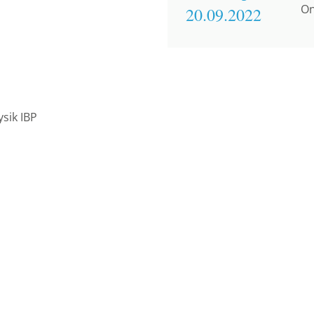
On
20.09.
2022
ysik IBP