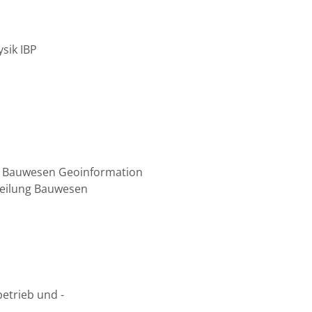
ysik IBP
h Bauwesen Geoinformation
teilung Bauwesen
betrieb und -