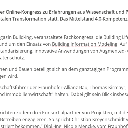
ger Online-Kongress zu Erfahrungen aus Wissenschaft und P
talen Transformation statt. Das Mittelstand 4.0-Kompeten
zin Build-Ing. veranstaltete Fachkongress, die Building Life
und um den Einsatz von
Building Information Modeling
. Au
Standarisierung, innovative Anwendungen von Augmented- un
atenschutz.
nen und Bauen beteiligt sich an dem ganztägigen Program
gen wird.
äftsführer der Fraunhofer-Allianz Bau, Thomas Kirmayr, wir
nd Immobilienwirtschaft” halten. Dabei gilt sein Blick insb
ten zudem drei Konsortialpartner von Projekten, mit dene
etreiben engagieren. So spricht Christian Kreyenschmidt 
riert bekommen.“ Dipl.-Ing. Nicole Mencke, vom Fraunhofer-