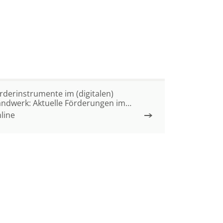
rderinstrumente im (digitalen)
ndwerk: Aktuelle Förderungen im
nd Brandenburg
line