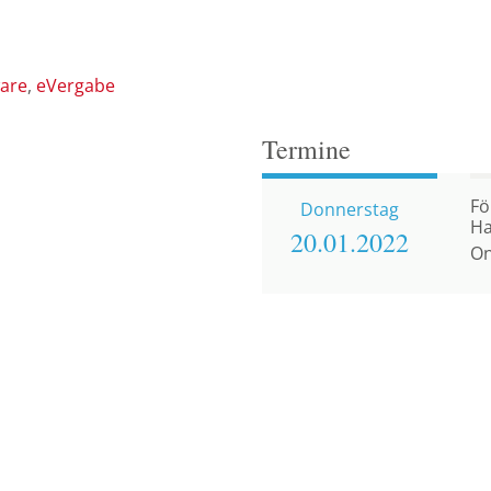
are
eVergabe
Termine
Fö
Donnerstag
Ha
20.01.
2022
La
On