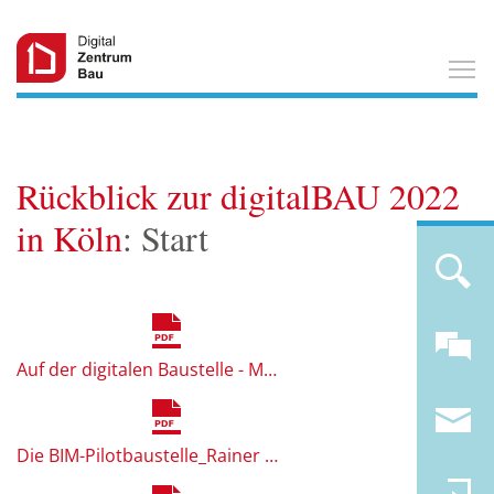
T
Rückblick zur digitalBAU 2022
in Köln
: Start
Auf der digitalen Baustelle - Mehr ueber ConTech und innovative IT_Inga Stein-Barthelmes.pdf
Die BIM-Pilotbaustelle_Rainer Schrode.pdf