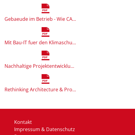
Gebaeude im Betrieb - Wie CAFM bezueglich ESG und Taxonomie bei der Gebaeudezertifizierung aktiv unterstuetzt_Walter Liesinger und Philip Brendel.pdf
Mit Bau-IT fuer den Klimaschutz_Prokop und Wolff.pdf
Nachhaltige Projektentwicklung im Holzmodulbau _Stefan Stenzel.pdf
Rethinking Architecture & Process_Antonio Vultaggio.pdf
Kontakt
Impressum & Datenschutz