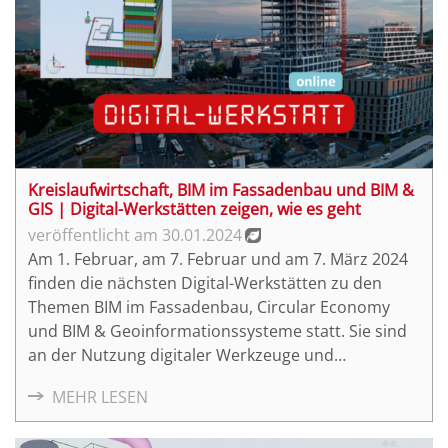
den Veranstaltungen ist kostenfrei, eine Vorab-
Anmeldung ist jedoch erforderlich.
Kreislaufwirtschaft, BIM im Fassadenbau und BIM &
GIS | Digital-Werkstätten zeigen, wie es geht
30.01.2024
Am 1. Februar, am 7. Februar und am 7. März 2024
finden die nächsten Digital-Werkstätten zu den
Themen BIM im Fassadenbau, Circular Economy
und BIM & Geoinformationssysteme statt. Sie sind
an der Nutzung digitaler Werkzeuge und
Umsetzungsmöglichkeiten interessiert? Dann
MEHR LESEN
kommen Sie zum Austausch mit Experten und
Praktikern der jeweiligen Themenfelder dazu!