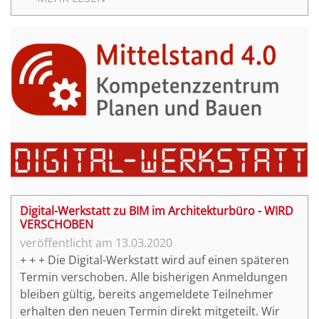
dem Mittelstand die Digital-Werkstatt Online in
Form eines Webinars "BIM mit Seepferdchen".
Initiiert hat dieses Webinar das Team von POS4
Architekten, bei denen wir mit der Digital-Werkstatt
eigentlich im Mai vor Ort sein wollten.
Digital-Werkstatt zu BIM im Architekturbüro - WIRD
VERSCHOBEN
13.03.2020
+ + + Die Digital-Werkstatt wird auf einen späteren
Termin verschoben. Alle bisherigen Anmeldungen
bleiben gültig, bereits angemeldete Teilnehmer
erhalten den neuen Termin direkt mitgeteilt. Wir