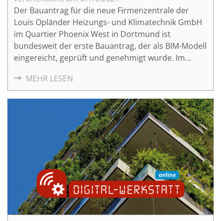
Der Bauantrag für die neue Firmenzentrale der
Louis Opländer Heizungs- und Klimatechnik GmbH
im Quartier Phoenix West in Dortmund ist
bundesweit der erste Bauantrag, der als BIM-Modell
eingereicht, geprüft und genehmigt wurde. Im
Video präsentieren die Referentinnen und
MEHR LESEN
Referenten das Projekt mit seinen
Herausforderungen und geben einen Ausblick
darauf, wie der BIM-basierte Bauantrag das Planen
und Genehmigen – und letztlich das Bauen
insgesamt – verändern wird.