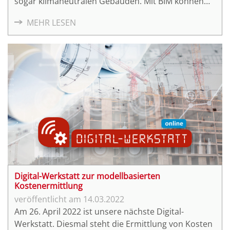
sogar klimaneutralen Gebäuden. Mit BIM können
wichtige Themenfelder von Beginn an
MEHR LESEN
miteingebunden und für die Beteiligten simuliert
werden.
Digital-Werkstatt zur modellbasierten
Kostenermittlung
14.03.2022
Am 26. April 2022 ist unsere nächste Digital-
Werkstatt. Diesmal steht die Ermittlung von Kosten