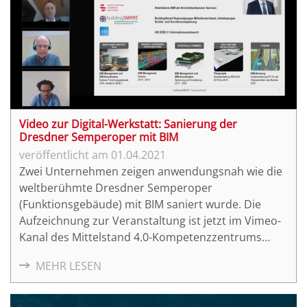
Video zur Digital-Werkstatt: Sanierung der
Dresdner Semperoper mit BIM
01.04.2021
Zwei Unternehmen zeigen anwendungsnah wie die
weltberühmte Dresdner Semperoper
(Funktionsgebäude) mit BIM saniert wurde. Die
Aufzeichnung zur Veranstaltung ist jetzt im Vimeo-
Kanal des Mittelstand 4.0-Kompetenzzentrums
Planen und Bauen abrufbar. Für das Projekt wurde
MEHR LESEN
Building Information Modeling (BIM) genutzt.