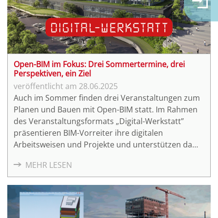
Open-BIM im Fokus: Drei Sommertermine, drei
Perspektiven, ein Ziel
28.06.2025
Auch im Sommer finden drei Veranstaltungen zum
Planen und Bauen mit Open-BIM statt. Im Rahmen
des Veranstaltungsformats „Digital-Werkstatt”
präsentieren BIM-Vorreiter ihre digitalen
Arbeitsweisen und Projekte und unterstützen damit
Unternehmen und Institutionen, die den BIM-
MEHR LESEN
Einstieg wagen möchten oder noch
Herausforderungen bei der BIM-Anwendung sehen.
Im Anschluss an die Impulsvorträge gibt es
genügend Raum, um Fragen aus dem Publikum zu
diskutieren und zu beantworten. Die Teilnahme an