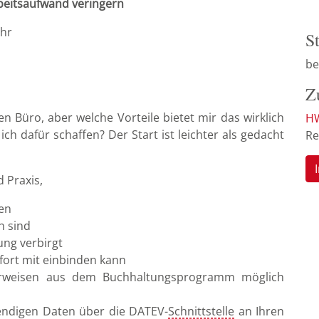
rbeitsaufwand veringern
Uhr
S
be
Z
n Büro, aber welche Vorteile bietet mir das wirklich
HW
h dafür schaffen? Der Start ist leichter als gedacht
Re
 Praxis,
zen
h sind
ng verbirgt
fort mit einbinden kann
berweisen aus dem Buchhaltungsprogramm möglich
wendigen Daten über die DATEV-
Schnittstelle
an Ihren