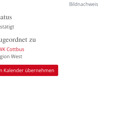
Bildnachweis
tatus
stätigt
ugeordnet zu
K Cottbus
gion West
In Kalender übernehmen