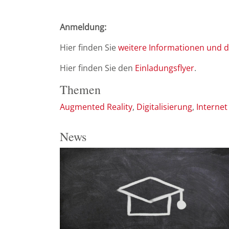
Anmeldung:
Hier finden Sie
weitere Informationen
und d
Hier finden Sie den
Einladungsflyer
.
Themen
Augmented Reality
Digitalisierung
Internet
News