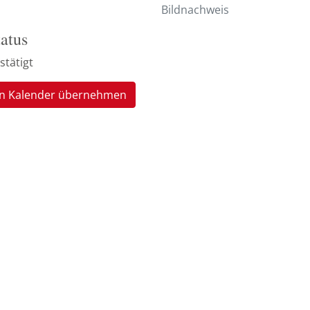
Bildnachweis
tatus
stätigt
In Kalender übernehmen