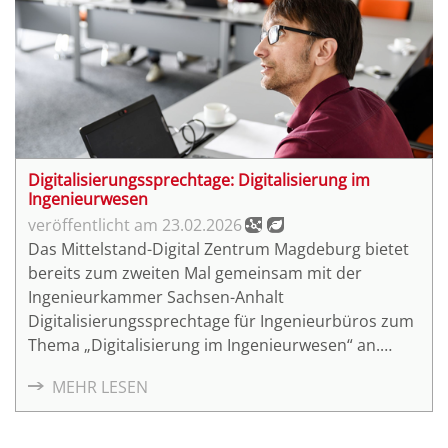
Digitalisierungssprechtage: Digitalisierung im
Ingenieurwesen
23.02.2026
Das Mittelstand-Digital Zentrum Magdeburg bietet
bereits zum zweiten Mal gemeinsam mit der
Ingenieurkammer Sachsen-Anhalt
Digitalisierungssprechtage für Ingenieurbüros zum
Thema „Digitalisierung im Ingenieurwesen“ an.
Kickoff der Reihe ist am 17.03.2026 um 13:00 Uhr in
MEHR LESEN
der Elbfabrik des Fraunhofer IFF.