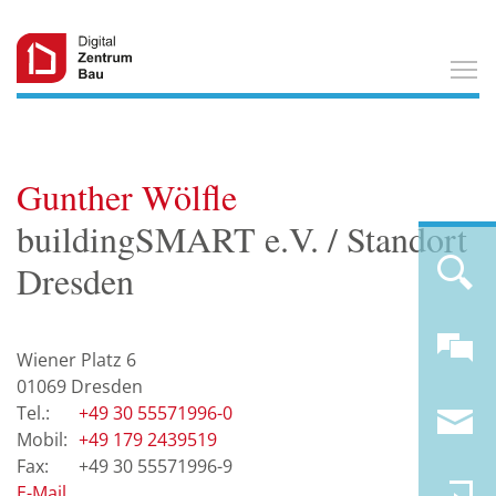
T
Gunther Wölfle
buildingSMART e.V. / Standort
Dresden
Wiener Platz 6
01069
Dresden
+49 30 55571996-0
+49 179 2439519
+49 30 55571996-9
E-Mail