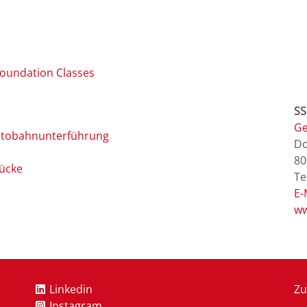
Foundation Classes
SS
Ge
 Autobahnunterführung
Do
80
rücke
E-
ww
Linkedin
Zu
Instagram