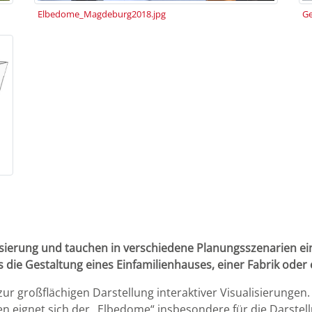
Elbedome_Magdeburg2018.jpg
isierung und tauchen in verschiedene Planungsszenarien ein
die Gestaltung eines Einfamilienhauses, einer Fabrik oder e
zur großflächigen Darstellung interaktiver Visualisierungen
en eignet sich der „Elbedome“ insbesondere für die Darstel