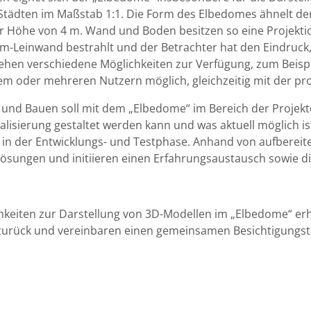
Städten im Maßstab 1:1. Die Form des Elbedomes ähnelt der
 Höhe von 4 m. Wand und Boden besitzen so eine Projektion
einwand bestrahlt und der Betrachter hat den Eindruck, s
ehen verschiedene Möglichkeiten zur Verfügung, zum Beispi
em oder mehreren Nutzern möglich, gleichzeitig mit der proji
d Bauen soll mit dem „Elbedome“ im Bereich der Projekte
talisierung gestaltet werden kann und was aktuell möglich 
h in der Entwicklungs- und Testphase. Anhand von aufberei
gslösungen und initiieren einen Erfahrungsaustausch sowie 
keiten zur Darstellung von 3D-Modellen im „Elbedome“ erhal
 zurück und vereinbaren einen gemeinsamen Besichtigungst