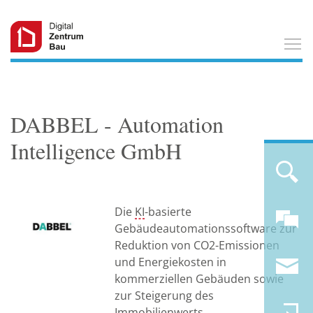
T
DABBEL - Automation
Intelligence GmbH
Die
KI
-basierte
Gebäudeautomationssoftware zur
Reduktion von CO2-Emissionen
und Energiekosten in
kommerziellen Gebäuden sowie
zur Steigerung des
Immobilienwerts.