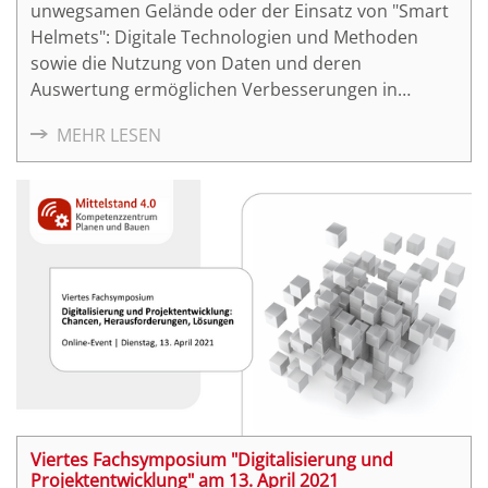
unwegsamen Gelände oder der Einsatz von "Smart
Helmets": Digitale Technologien und Methoden
sowie die Nutzung von Daten und deren
Auswertung ermöglichen Verbesserungen in
Effizienz, Qualität und Sicherheit der
MEHR LESEN
Baustellenabläufe. Die neue Themenreihe des
Kompetenzzentrums Planen und Bauen fokussiert
sich auf die vielfältigen technologischen
Anwendungsmöglichkeiten rund um die digitale
Baustelle. Doch was hat es dabei eigentlich mit dem
Begriff "Baustelle 4.0" auf sich?
Viertes Fachsymposium "Digitalisierung und
Projektentwicklung" am 13. April 2021