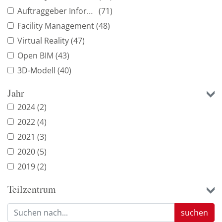
Auftraggeber Informationsanforderung
(71)
Facility Management
(48)
Virtual Reality
(47)
Open BIM
(43)
3D-Modell
(40)
Bauwerksmodell
(40)
Jahr
Wissensmanagement
(37)
2024
(2)
Digitale Transformation
(35)
2022
(4)
BIM-Strategie
(34)
2021
(3)
Simulation
(33)
2020
(5)
Punktwolke
(32)
2019
(2)
Projektmanagement
(28)
Teilzentrum
Common Data Environment
(26)
Digitaler Zwilling
(23)
suchen
Computer Aided Facility Management
(22)