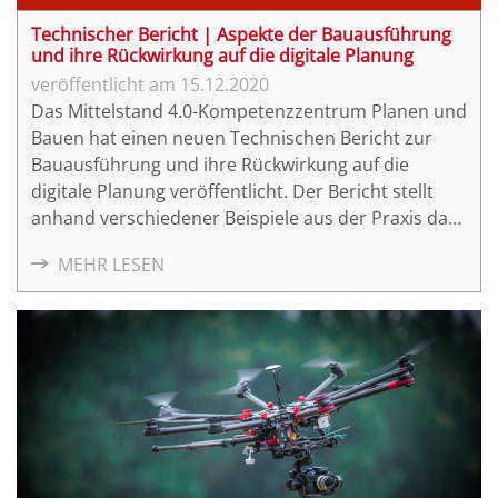
Technischer Bericht | Aspekte der Bauausführung
und ihre Rückwirkung auf die digitale Planung
15.12.2020
Das Mittelstand 4.0-Kompetenzzentrum Planen und
Bauen hat einen neuen Technischen Bericht zur
Bauausführung und ihre Rückwirkung auf die
digitale Planung veröffentlicht. Der Bericht stellt
anhand verschiedener Beispiele aus der Praxis dar,
wie der Einsatz von Laserscans oder von Drohnen
MEHR LESEN
für das digitale Aufmaß bei der Umsetzung von
Bauvorhaben helfen können.