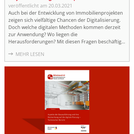
20.03.2021
Auch bei der Entwicklung von Immobilienprojekten
zeigen sich vielfältige Chancen der Digitalisierung.
Doch welche digitalen Methoden kommen derzeit
zur Anwendung? Wo liegen die
Herausforderungen? Mit diesen Fragen beschäftigt
sich das vierte Online-Fachsymposium
MEHR LESEN
"Digitalisierung und Projektentwicklung" am
Dienstag, den 13. April 2021.