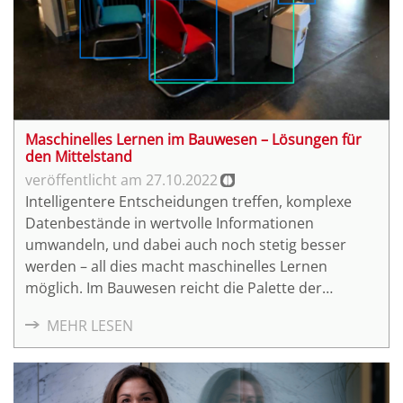
AWF 17 Abrechnung von Bauleistungen
(2)
eGovernment
(2)
ZUGFeRD
(2)
Online-Ausweis
(2)
Maschinelles Lernen im Bauwesen – Lösungen für
den Mittelstand
27.10.2022
Intelligentere Entscheidungen treffen, komplexe
Datenbestände in wertvolle Informationen
umwandeln, und dabei auch noch stetig besser
werden – all dies macht maschinelles Lernen
möglich. Im Bauwesen reicht die Palette der
möglichen Einsatzbereiche über die gesamte
MEHR LESEN
Wertschöpfungskette einer Immobilie. Das
Kompetenzzentrum Planen und Bauen gibt in
Umsetzungsprojekten einen Einblick in die Beispiele
der Bestandsaufnahme über die Überprüfung des