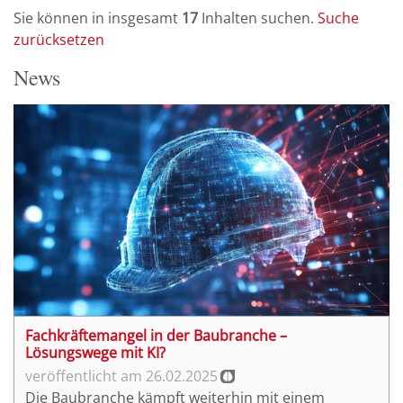
Sie können in insgesamt
17
Inhalten suchen.
Suche
BIM Collaboration Format
(20)
zurücksetzen
Qualitätssicherung
(19)
News
Datenbank
(19)
AWF 1 Bestandserfassung
(17)
3D-Druck
(17)
Geodaten
(16)
IT-Sicherheit
(16)
Exchange Requirements
(15)
Geographische Informationssysteme
(14)
Smart City
(12)
BIM-Anwendungsfall
(12)
Smart Building
(12)
Fachkräftemangel in der Baubranche –
Digitale Baugenehmigung
(12)
Lösungswege mit KI?
Digitale Plattform
(11)
26.02.2025
Die Baubranche kämpft weiterhin mit einem
BIM-Manager
(10)