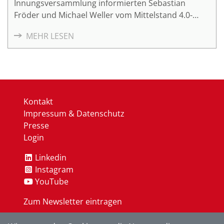
Innungsversammlung informierten Sebastian
Fröder und Michael Weller vom Mittelstand 4.0-
Komptenzzentrum Planen und Bauen über digitale
MEHR LESEN
Kundenansprache und intelligente IT-Compliance.
Kontakt
Impressum & Datenschutz
Presse
Login
Linkedin
Instagram
YouTube
Zum Newsletter eintragen