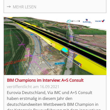
umsteigen, um wirtschaftlich zu bleiben. Die
MEHR LESEN
Präzision der Technologie liefert relevante, nahezu
fehlerfreie Planungsdaten. Nachbearbeitungszeiten
entfallen. Baukosten lassen sich besser abschätzen.
BIM Champions im Interview: A+S Consult
16.09.2021
Eurovia Deutschland, Via IMC und A+S Consult
haben erstmalig in diesem Jahr den
deutschlandweiten Wettbewerb BIM Champion in