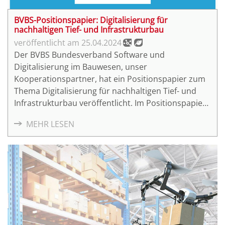
Digitales Ausweisen
(4)
buildingSMART Data Dictionary
(4)
BVBS-Positionspapier: Digitalisierung für
nachhaltigen Tief- und Infrastrukturbau
GAIA-X
(4)
25.04.2024
3D-Punktwolke
(3)
Der BVBS Bundesverband Software und
BIM-Koordinator
(3)
Digitalisierung im Bauwesen, unser
BIM-Management
(3)
Kooperationspartner, hat ein Positionspapier zum
Koordinationsmodell
(3)
Thema Digitalisierung für nachhaltigen Tief- und
Infrastrukturbau veröffentlicht. Im Positionspapier
Leistungsverzeichnis
(3)
wird die Effizienzsteigerung durch modellbasierte
Level of Detail
(3)
MEHR LESEN
Planung, Ausführung und Betrieb fokussiert.
Level of Development
(3)
Model View Definition
(3)
Modellelement
(3)
Process Maps
(3)
Model Checking
(3)
AWF 7 Erstellung von Entwurfs- und Genehmigungsplänen
(3)