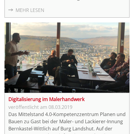
Veranstaltung einen Überblick zu aktuellen
MEHR LESEN
Förderprogrammen des Landes Sachsen-Anhalt in
diesem Bereich. Ein Vortrag zum
Umsetzungsprojekt "Dachflächenerfassung mittels
Drohnenaufmaß" zeigt den Einsatz der
Drohnentechnik in der Praxis.
Digitalisierung im Malerhandwerk
08.03.2019
Das Mittelstand 4.0-Kompetenzzentrum Planen und
Bauen zu Gast bei der Maler- und Lackierer-Innung
Bernkastel-Wittlich auf Burg Landshut. Auf der