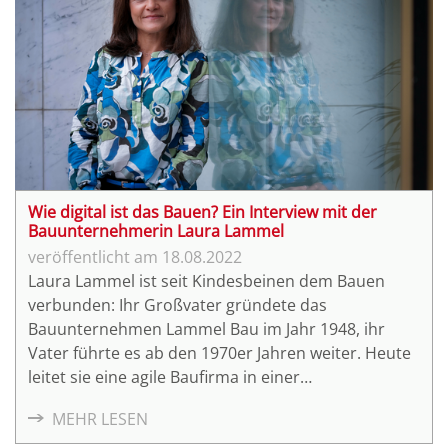
Baufortschritts bis zur zerstörungsfreien Prüfung
von Bauteilen.
Wie digital ist das Bauen? Ein Interview mit der
Bauunternehmerin Laura Lammel
18.08.2022
Laura Lammel ist seit Kindesbeinen dem Bauen
verbunden: Ihr Großvater gründete das
Bauunternehmen Lammel Bau im Jahr 1948, ihr
Vater führte es ab den 1970er Jahren weiter. Heute
leitet sie eine agile Baufirma in einer
männerdominierten Branche – mit Erfolg. Denn sie
MEHR LESEN
hat unter anderem früh die Chancen der