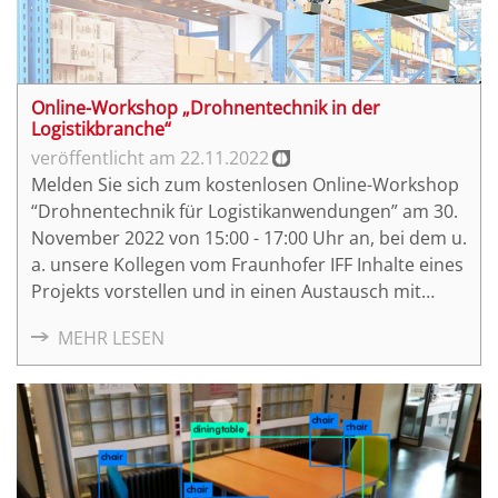
AWF 9 Planungsfreigabe
(3)
AWF 16 Änderungsmanagement bei Planungsänderungen
(3)
Gamification
(3)
Kostencontrolling
(3)
Online-Workshop „Drohnentechnik in der
Logistikbranche“
Nachhaltigkeitsziele
(3)
22.11.2022
BIM-Werkzeuge
(3)
Melden Sie sich zum kostenlosen Online-Workshop
As-designed-Modell / As-planned-Modell
(2)
“Drohnentechnik für Logistikanwendungen” am 30.
Bauablaufsimulation
(2)
November 2022 von 15:00 - 17:00 Uhr an, bei dem u.
a. unsere Kollegen vom Fraunhofer IFF Inhalte eines
Building Information Management
(2)
Projekts vorstellen und in einen Austausch mit
Information Delivery Manual
(2)
Ihnen gelangen wollen, welche Lösungsansätze die
Computer Aided Manufacturing
(2)
MEHR LESEN
Forschung für genau Ihren Anwendungszweig
Single Source of Truth
(2)
bieten kann.
AWF 10 Kostenschätzung und Kostenberechnung
(2)
AWF 13 Logistikplanung
(2)
AWF 14 Erstellung von Ausführungsplänen
(2)