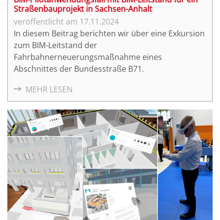
Digitales Ausweisen
(4)
Straßenbauprojekt in Sachsen-Anhalt
buildingSMART Data Dictionary
(4)
17.11.2024
GAIA-X
(4)
In diesem Beitrag berichten wir über eine Exkursion
3D-Punktwolke
(3)
zum BIM-Leitstand der
Fahrbahnerneuerungsmaßnahme eines
BIM-Koordinator
(3)
Abschnittes der Bundesstraße B71.
BIM-Management
(3)
Koordinationsmodell
(3)
MEHR LESEN
Leistungsverzeichnis
(3)
Level of Detail
(3)
Level of Development
(3)
Model View Definition
(3)
Modellelement
(3)
Process Maps
(3)
Model Checking
(3)
AWF 7 Erstellung von Entwurfs- und Genehmigungsplänen
(3)