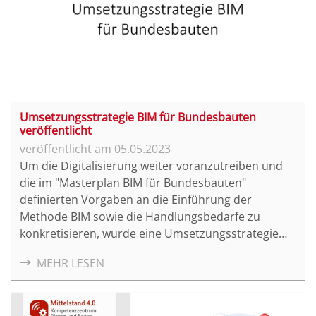
Umsetzungsstrategie BIM für Bundesbauten
veröffentlicht
05.05.2023
Um die Digitalisierung weiter voranzutreiben und
die im "Masterplan BIM für Bundesbauten"
definierten Vorgaben an die Einführung der
Methode BIM sowie die Handlungsbedarfe zu
konkretisieren, wurde eine Umsetzungsstrategie
erarbeitet. Sie legt die für die Einführung der
MEHR LESEN
Methode BIM erforderlichen Schritte mit einem
eindeutigen Zeitrahmen und Zuständigkeiten fest.