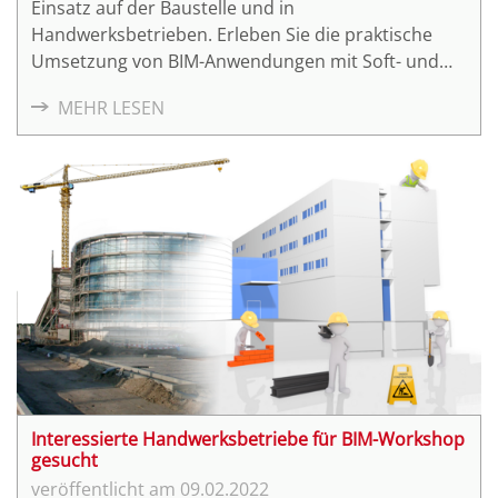
Einsatz auf der Baustelle und in
Handwerksbetrieben. Erleben Sie die praktische
Umsetzung von BIM-Anwendungen mit Soft- und
Hardware in kurzen Vorstellungen und legen Sie
MEHR LESEN
selbst Hand an.
Interessierte Handwerksbetriebe für BIM-Workshop
gesucht
09.02.2022