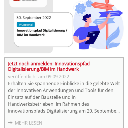
Jetzt noch anmelden: Innovationspfad
Digitalisierung/BIM im Handwerk
09.09.2022
Erhalten Sie spannende Einblicke in die gelebte Welt
der innovativen Anwendungen und Tools für den
Einsatz auf der Baustelle und in
Handwerksbetrieben: Im Rahmen des
Innovationspfads Digitalisierung am 20. September
2022 in Wuppertal können Sie die praktische
MEHR LESEN
Umsetzung von BIM-Anwendungen mit Soft- und