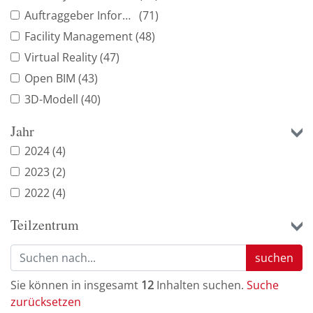
Auftraggeber Informationsanforderung
(71)
Facility Management
(48)
Virtual Reality
(47)
Open BIM
(43)
3D-Modell
(40)
Bauwerksmodell
(40)
Jahr
Wissensmanagement
(37)
2024
(4)
Digitale Transformation
(35)
2023
(2)
BIM-Strategie
(34)
2022
(4)
Simulation
(33)
Teilzentrum
Punktwolke
(32)
Projektmanagement
(28)
suchen
Common Data Environment
(26)
Sie können in insgesamt
12
Inhalten suchen.
Suche
Digitaler Zwilling
(23)
zurücksetzen
Computer Aided Facility Management
(22)