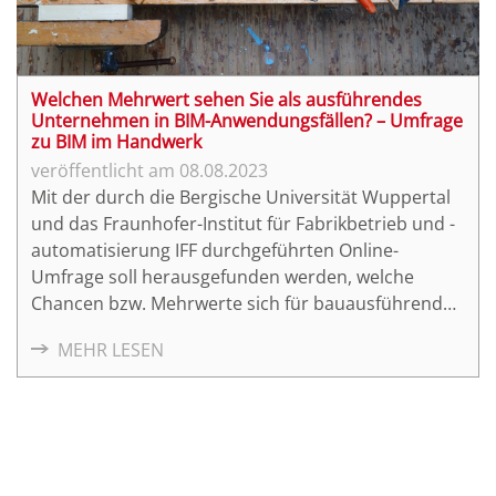
AWF 17 Abrechnung von Bauleistungen
(2)
eGovernment
(2)
ZUGFeRD
(2)
Welchen Mehrwert sehen Sie als ausführendes
Online-Ausweis
(2)
Unternehmen in BIM-Anwendungsfällen? – Umfrage
zu BIM im Handwerk
08.08.2023
Mit der durch die Bergische Universität Wuppertal
und das Fraunhofer-Institut für Fabrikbetrieb und -
automatisierung IFF durchgeführten Online-
Umfrage soll herausgefunden werden, welche
Chancen bzw. Mehrwerte sich für bauausführende
Unternehmen bei der Durchführung von BIM-
MEHR LESEN
Anwendungsfällen ergeben.