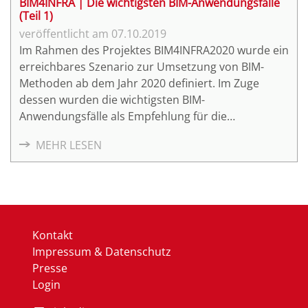
BIM4INFRA | Die wichtigsten BIM-Anwendungsfälle
(Teil 1)
07.10.2019
Im Rahmen des Projektes BIM4INFRA2020 wurde ein
erreichbares Szenario zur Umsetzung von BIM-
Methoden ab dem Jahr 2020 definiert. Im Zuge
dessen wurden die wichtigsten BIM-
Anwendungsfälle als Empfehlung für die
standardisierte Anwendung von BIM allgemein
MEHR LESEN
beschrieben. Der Teil 6 "Steckbriefe der wichtigsten
BIM-Anwendungsfälle" der BIM4INFRA2020
Handreichungen und Leitfäden umfasst 20
Stechbriefe relevanter BIM-Anwendungsfälle (AWF).
Kontakt
Impressum & Datenschutz
Presse
Login